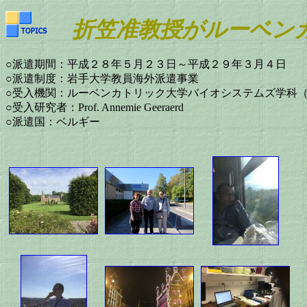
折笠准教授がルーベンカ
○派遣期間：平成２８年５月２３日～平成２９年３月４日
○派遣制度：岩手大学教員海外派遣事業
○受入機関：ルーベンカトリック大学バイオシステムズ学科（Department of Bios
○受入研究者：Prof. Annemie Geeraerd
○派遣国：ベルギー