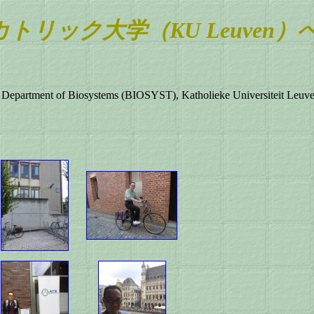
トリック大学（KU Leuven
ystems (BIOSYST), Katholieke Universiteit Leuven