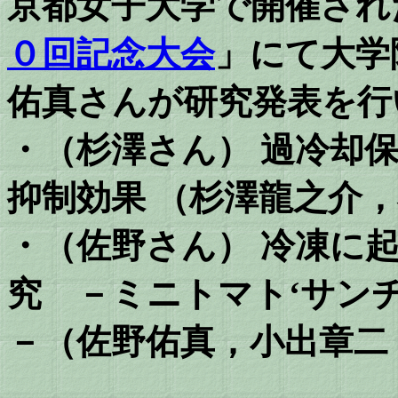
京都女子大学で開催され
０回記念大会
」にて大学
佑真さんが研究発表を行
・（杉澤さん） 過冷却
抑制効果 （杉澤龍之介
・（佐野さん） 冷凍に
究 －ミニトマト‘サン
－（佐野佑真，小出章二