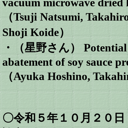
vacuum microwave dried k
（Tsuji Natsumi, Takahir
Shoji Koide）
・（星野さん） Potential for
abatement of soy sauce pr
（Ayuka Hoshino, Takahi
〇令和５年１０月２０日