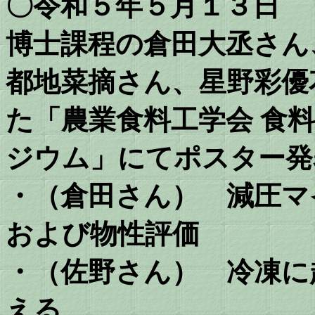
〇令和５年５月１３日
博士課程の倉田大丞さん
都地菜摘さん、星野彩優
た「農業食料工学会 食
ジウム」にてポスター発
・（倉田さん） 減圧マ
および物性評価
・（佐野さん） 冷凍に
える