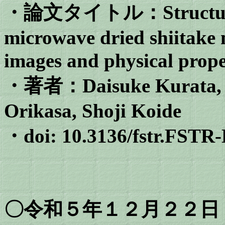
・論文タイトル：Structural 
microwave dried shiitak
images and physical prope
・著者：
Daisuke Kurata,
Orikasa, Shoji Koide
・doi: 10.3136/fstr.FSTR
〇令和５年１２月２２日