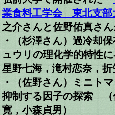
業食料工学会 東北支部
之介さんと佐野佑真さん
・（杉澤さん）過冷却保
ュウリの理化学的特性に
星野七海，滝村恋奈，折
・（佐野さん）ミニトマ
抑制する因子の探索 （
寛，小森貞男）