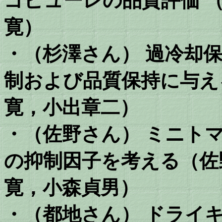
ゴピューレの品質評価 
寛）
・（杉澤さん） 過冷却
制および品質保持に与え
寛，小出章二）
・（佐野さん） ミニト
の抑制因子を考える（佐
寛，小森貞男）
・（都地さん） ドライ