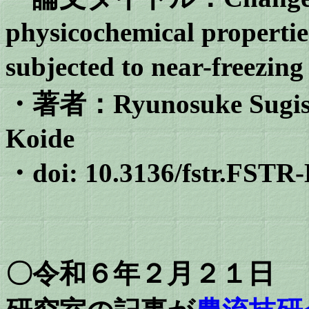
physicochemical propertie
subjected to near-freezi
・著者：
Ryunosuke Sugis
Koide
・doi: 10.3136/fstr.FSTR
〇令和６年２月２１日