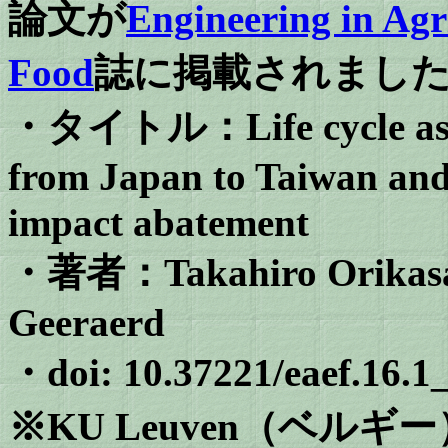
論文が
Engineering in Agr
Food
誌に掲載されまし
・タイトル：Life cycle asses
from Japan to Taiwan and
impact abatement
・著者：Takahiro Orikasa,
Geeraerd
・doi: 10.37221/eaef.16.1
※KU Leuven（ベル