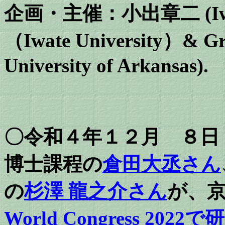
企画・主催
：小出章二
(I
（Iwate University）& Grif
University of Arkansas).
〇令和４年１２月 ８日
博士課程の
倉田大丞さん
の
杉澤 龍之介さん
が、
World Congress 202