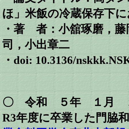
ほ」米飯の冷蔵保存下に
・著 者：
小舘琢磨，藤
司，小出章二
・doi: 10.3136/nskkk.N
〇 令和 ５年 １月 
R3年度に卒業した門脇