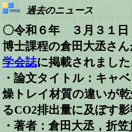
過去のニュース
〇令和６年 ３月３１日
博士課程の倉田大丞さん
学会誌
に掲載されました
・論文タイトル：キャベ
燥トレイ材質の違いが乾
るCO2排出量に及ぼす影
・著者：
倉田大丞，折笠