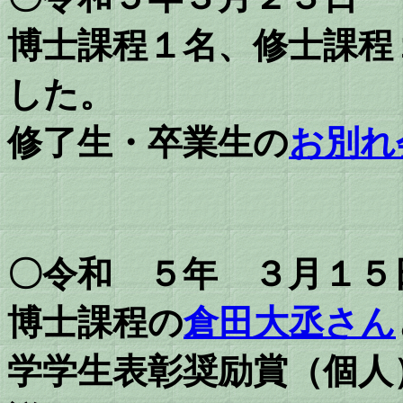
博士課程１名、修士課程
した。
修了生・卒業生の
お別れ
〇令和 ５年 ３月１５
博士課程の
倉田大丞さん
学学生表彰奨励賞（個人