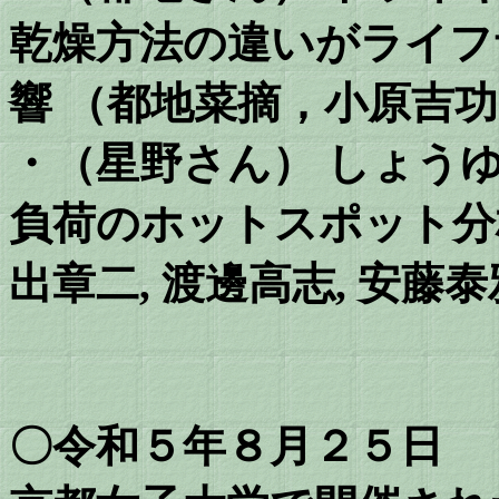
乾燥方法の違いがライフ
響 （都地菜摘，小原吉
・（星野さん） しょう
負荷のホットスポット分析
出章二, 渡邊高志, 安藤泰
〇令和５年８月２５日