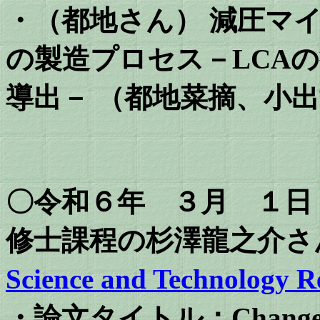
・（都地さん） 減圧マ
の製造プロセス－LCA
導出－ （都地菜摘、小
〇令和６年 ３月 １日
修士課程の杉澤龍之介さ
Science and Technology R
・論文タイトル：Changes in m