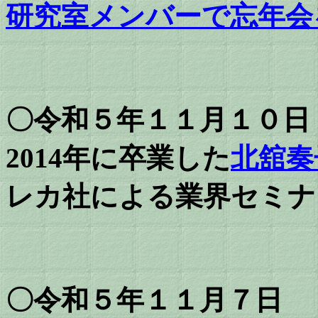
研究室メンバーで忘年会
〇令和５年１１月１０日
2014年に卒業した
北舘奏
レカ社による業界セミナ
〇令和５年１１月７日